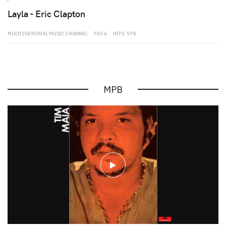
Layla - Eric Clapton
MULTISSETORIAL MUSIC CHANNEL
FEV 6
HITS: 574
MPB
play