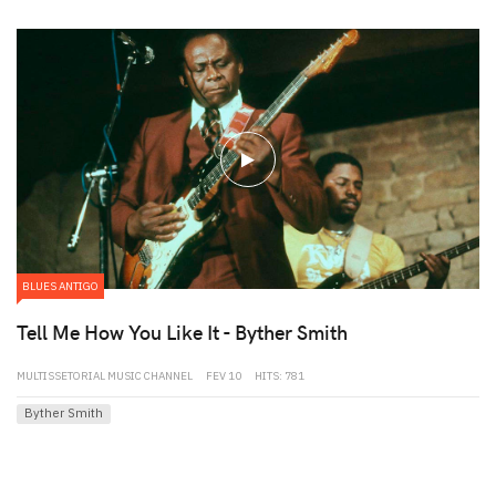
play
BLUES ANTIGO
Tell Me How You Like It - Byther Smith
MULTISSETORIAL MUSIC CHANNEL
FEV 10
HITS: 781
Byther Smith