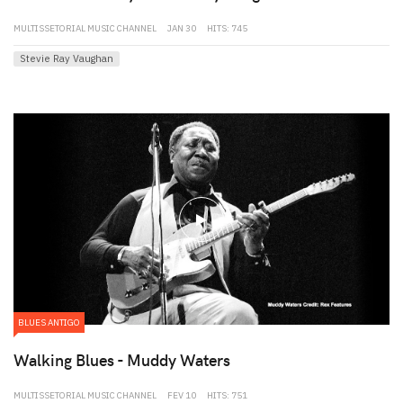
MULTISSETORIAL MUSIC CHANNEL
JAN 30
HITS: 745
Stevie Ray Vaughan
play
BLUES ANTIGO
Walking Blues - Muddy Waters
MULTISSETORIAL MUSIC CHANNEL
FEV 10
HITS: 751