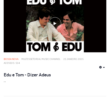
BOSSA NOVA
MULTISSETORIAL MUSIC CHANNEL
21 JANEIRO 2025
ACESSOS: 534
EMP
Edu e Tom - Dizer Adeus
...