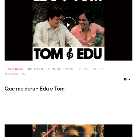
BOSSA NOVA
MULTISSETORIAL MUSIC CHANNEL
23 JANEIRO 2025
ACESSOS: 576
EMP
Que me dera - Edu e Tom
...