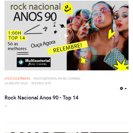
LPS E COLETÂNEAS
MULTISSETORIAL MUSIC CHANNEL
21 AGOSTO 2025
ACESSOS: 870
EMP
Rock Nacional Anos 90 - Top 14
...