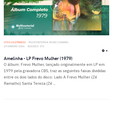
LPS E COLETÂNEAS
MULTISSETORIAL MUSIC CHANNEL
29 JANEIRO 2026
ACESSOS: 573
EMP
Amelinha - LP Frevo Mulher (1979)
O álbum: Frevo Mulher, lançado originalmente em LP em
1979 pela gravadora CBS, traz as seguintes faixas divididas
entre os dois lados do disco: Lado A Frevo Mulher (Zé
Ramalho) Santa Tereza (Zé ...