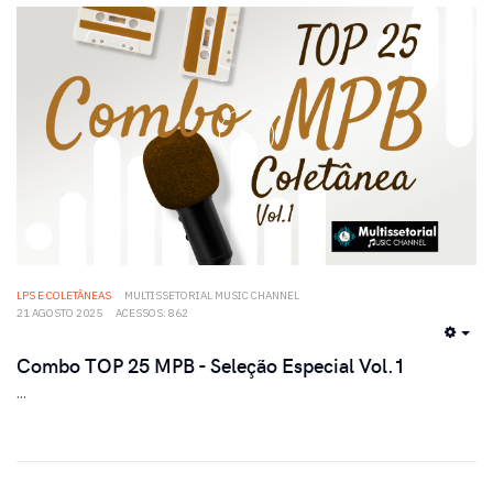
LPS E COLETÂNEAS
MULTISSETORIAL MUSIC CHANNEL
21 AGOSTO 2025
ACESSOS: 862
EMP
Combo TOP 25 MPB - Seleção Especial Vol.1
...