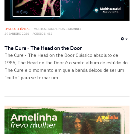
LPS E COLETÂNEAS
MULTISSETORIAL MUSIC CHANNEL
29 JANEIRO 2026
ACESSOS: 482
EMP
The Cure - The Head on the Door
The Cure - The Head on the Door Clássico absoluto de
1985, The Head on the Door é o sexto álbum de estúdio do
The Cure e o momento em que a banda deixou de ser um
"culto" para se tornar um ...