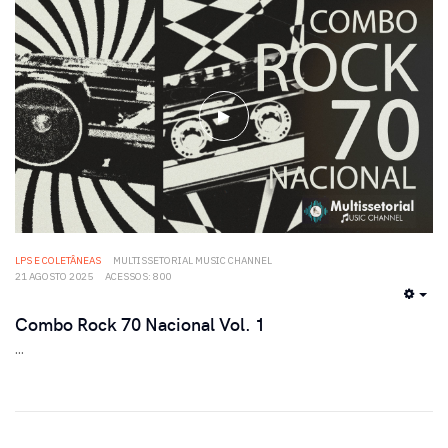
LPS E COLETÂNEAS
MULTISSETORIAL MUSIC CHANNEL
21 AGOSTO 2025
ACESSOS: 800
EMP
Combo Rock 70 Nacional Vol. 1
...