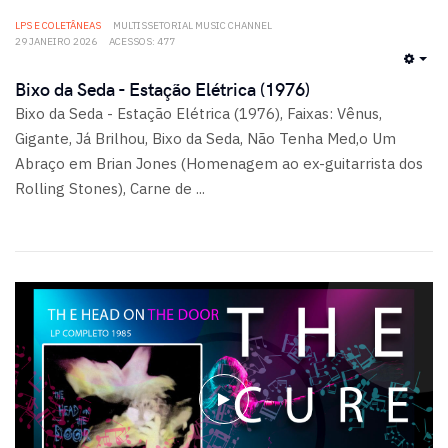
LPS E COLETÂNEAS
MULTISSETORIAL MUSIC CHANNEL
29 JANEIRO 2026
ACESSOS: 477
EMP
Bixo da Seda - Estação Elétrica (1976)
Bixo da Seda - Estação Elétrica (1976), Faixas: Vênus,
Gigante, Já Brilhou, Bixo da Seda, Não Tenha Med,o Um
Abraço em Brian Jones (Homenagem ao ex-guitarrista dos
Rolling Stones), Carne de ...