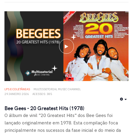
LPS E COLETÂNEAS
MULTISSETORIAL MUSIC CHANNEL
29 JANEIRO 2026
ACESSOS: 385
EMP
Bee Gees - 20 Greatest Hits (1978)
O álbum de vinil "20 Greatest Hits" dos Bee Gees foi
lançado originalmente em 1978. Esta compilação foca
principalmente nos sucessos da fase inicial e do meio da