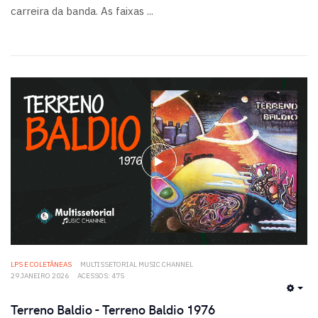
carreira da banda. As faixas ...
LPS E COLETÂNEAS
MULTISSETORIAL MUSIC CHANNEL
29 JANEIRO 2026
ACESSOS: 475
EMP
Terreno Baldio - Terreno Baldio 1976