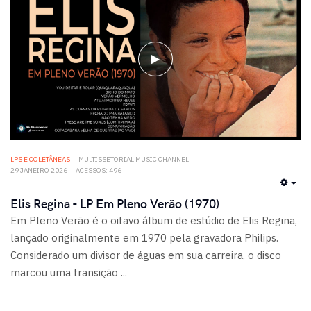
LPS E COLETÂNEAS
MULTISSETORIAL MUSIC CHANNEL
29 JANEIRO 2026
ACESSOS: 496
EMP
Elis Regina - LP Em Pleno Verão (1970)
Em Pleno Verão é o oitavo álbum de estúdio de Elis Regina,
lançado originalmente em 1970 pela gravadora Philips.
Considerado um divisor de águas em sua carreira, o disco
marcou uma transição ...