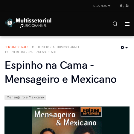
SIGA-NOS
/
SERTANEJO RAIZ
MULTISSETORIAL MUSIC CHANNEL
EMP
17 FEVEREIRO 2025
ACESSOS: 688
Espinho na Cama -
Mensageiro e Mexicano
Mensageiro e Mexicano