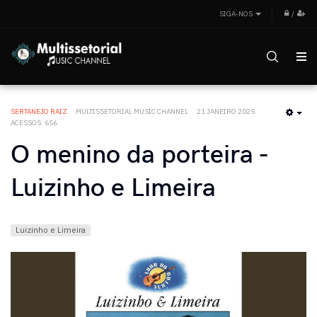
SIGA-NOS
/
SERTANEJO RAIZ
MULTISSETORIAL MUSIC CHANNEL
21 JANEIRO 2025
EMP
ACESSOS: 656
O menino da porteira -
Luizinho e Limeira
Luizinho e Limeira